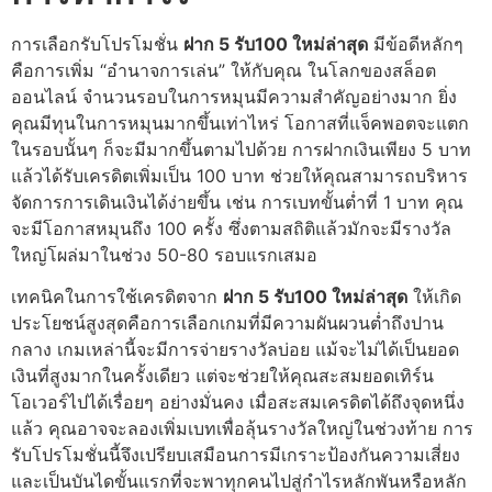
การเลือกรับโปรโมชั่น
ฝาก 5 รับ100 ใหม่ล่าสุด
มีข้อดีหลักๆ
คือการเพิ่ม “อำนาจการเล่น” ให้กับคุณ ในโลกของสล็อต
ออนไลน์ จำนวนรอบในการหมุนมีความสำคัญอย่างมาก ยิ่ง
คุณมีทุนในการหมุนมากขึ้นเท่าไหร่ โอกาสที่แจ็คพอตจะแตก
ในรอบนั้นๆ ก็จะมีมากขึ้นตามไปด้วย การฝากเงินเพียง 5 บาท
แล้วได้รับเครดิตเพิ่มเป็น 100 บาท ช่วยให้คุณสามารถบริหาร
จัดการการเดินเงินได้ง่ายขึ้น เช่น การเบทขั้นต่ำที่ 1 บาท คุณ
จะมีโอกาสหมุนถึง 100 ครั้ง ซึ่งตามสถิติแล้วมักจะมีรางวัล
ใหญ่โผล่มาในช่วง 50-80 รอบแรกเสมอ
เทคนิคในการใช้เครดิตจาก
ฝาก 5 รับ100 ใหม่ล่าสุด
ให้เกิด
ประโยชน์สูงสุดคือการเลือกเกมที่มีความผันผวนต่ำถึงปาน
กลาง เกมเหล่านี้จะมีการจ่ายรางวัลบ่อย แม้จะไม่ได้เป็นยอด
เงินที่สูงมากในครั้งเดียว แต่จะช่วยให้คุณสะสมยอดเทิร์น
โอเวอร์ไปได้เรื่อยๆ อย่างมั่นคง เมื่อสะสมเครดิตได้ถึงจุดหนึ่ง
แล้ว คุณอาจจะลองเพิ่มเบทเพื่อลุ้นรางวัลใหญ่ในช่วงท้าย การ
รับโปรโมชั่นนี้จึงเปรียบเสมือนการมีเกราะป้องกันความเสี่ยง
และเป็นบันไดขั้นแรกที่จะพาทุกคนไปสู่กำไรหลักพันหรือหลัก