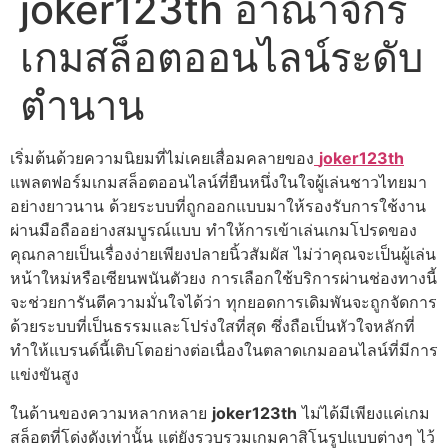
joker123th อาณาจักร
เกมสล็อตออนไลน์ระดับ
ตำนาน
เริ่มต้นด้วยความนิยมที่ไม่เคยเสื่อมคลายของ
joker123th
แพลตฟอร์มเกมสล็อตออนไลน์ที่ยืนหนึ่งในใจผู้เล่นชาวไทยมา
อย่างยาวนาน ด้วยระบบที่ถูกออกแบบมาให้รองรับการใช้งาน
ผ่านมือถืออย่างสมบูรณ์แบบ ทำให้การเข้าเล่นเกมโปรดของ
คุณกลายเป็นเรื่องง่ายเพียงปลายนิ้วสัมผัส ไม่ว่าคุณจะเป็นผู้เล่น
หน้าใหม่หรือเซียนพนันตัวยง การเลือกใช้บริการผ่านช่องทางนี้
จะช่วยการันตีความมั่นใจได้ว่า ทุกยอดการเดิมพันจะถูกจัดการ
ด้วยระบบที่เป็นธรรมและโปร่งใสที่สุด ซึ่งถือเป็นหัวใจหลักที่
ทำให้แบรนด์นี้เติบโตอย่างต่อเนื่องในตลาดเกมออนไลน์ที่มีการ
แข่งขันสูง
ในด้านของความหลากหลาย
joker123th
ไม่ได้มีเพียงแค่เกม
สล็อตที่โด่งดังเท่านั้น แต่ยังรวบรวมเกมคาสิโนรูปแบบต่างๆ ไว้