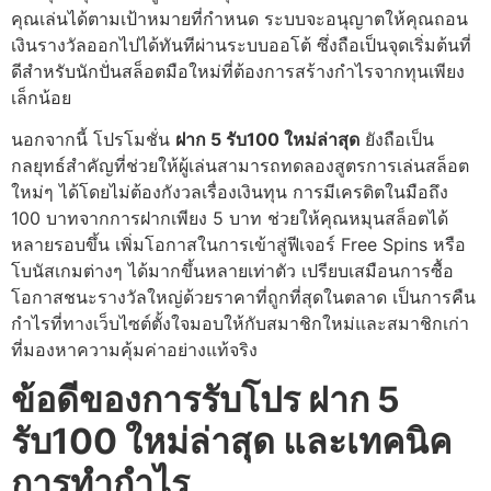
คุณเล่นได้ตามเป้าหมายที่กำหนด ระบบจะอนุญาตให้คุณถอน
เงินรางวัลออกไปได้ทันทีผ่านระบบออโต้ ซึ่งถือเป็นจุดเริ่มต้นที่
ดีสำหรับนักปั่นสล็อตมือใหม่ที่ต้องการสร้างกำไรจากทุนเพียง
เล็กน้อย
นอกจากนี้ โปรโมชั่น
ฝาก 5 รับ100 ใหม่ล่าสุด
ยังถือเป็น
กลยุทธ์สำคัญที่ช่วยให้ผู้เล่นสามารถทดลองสูตรการเล่นสล็อต
ใหม่ๆ ได้โดยไม่ต้องกังวลเรื่องเงินทุน การมีเครดิตในมือถึง
100 บาทจากการฝากเพียง 5 บาท ช่วยให้คุณหมุนสล็อตได้
หลายรอบขึ้น เพิ่มโอกาสในการเข้าสู่ฟีเจอร์ Free Spins หรือ
โบนัสเกมต่างๆ ได้มากขึ้นหลายเท่าตัว เปรียบเสมือนการซื้อ
โอกาสชนะรางวัลใหญ่ด้วยราคาที่ถูกที่สุดในตลาด เป็นการคืน
กำไรที่ทางเว็บไซต์ตั้งใจมอบให้กับสมาชิกใหม่และสมาชิกเก่า
ที่มองหาความคุ้มค่าอย่างแท้จริง
ข้อดีของการรับโปร ฝาก 5
รับ100 ใหม่ล่าสุด และเทคนิค
การทำกำไร