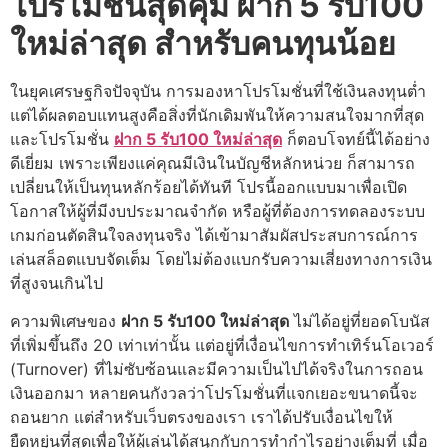
โปรโมชั่นสุดคุ้ม ฝาก 5 รับ100
ใหม่ล่าสุด สำหรับคนทุนน้อย
ในยุคเศรษฐกิจปัจจุบัน การมองหาโปรโมชั่นที่ใช้เงินลงทุนต่ำ
แต่ได้ผลตอบแทนสูงคือสิ่งที่นักเดิมพันให้ความสนใจมากที่สุด
และโปรโมชั่น
ฝาก 5 รับ100 ใหม่ล่าสุด
ก็ตอบโจทย์นี้ได้อย่าง
ดีเยี่ยม เพราะเพียงแค่คุณมีเงินในบัญชีหลักหน่วย ก็สามารถ
เปลี่ยนให้เป็นทุนหลักร้อยได้ทันที โปรนี้ออกแบบมาเพื่อเปิด
โอกาสให้ผู้ที่มีงบประมาณจำกัด หรือผู้ที่ต้องการทดลองระบบ
เกมก่อนตัดสินใจลงทุนจริง ได้เข้ามาสัมผัสประสบการณ์การ
เล่นสล็อตแบบจัดเต็ม โดยไม่ต้องแบกรับความเสี่ยงทางการเงิน
ที่สูงจนเกินไป
ความพิเศษของ
ฝาก 5 รับ100 ใหม่ล่าสุด
ไม่ได้อยู่ที่ยอดโบนัส
ที่เพิ่มขึ้นถึง 20 เท่าเท่านั้น แต่อยู่ที่เงื่อนไขการทำเทิร์นโอเวอร์
(Turnover) ที่ไม่ซับซ้อนและมีความเป็นไปได้จริงในการถอน
เงินออกมา หลายคนกังวลว่าโปรโมชั่นที่แจกเยอะขนาดนี้จะ
ถอนยาก แต่สำหรับเว็บตรงของเรา เราได้ปรับเงื่อนไขให้
ยืดหยุ่นที่สุดเพื่อให้ผู้เล่นได้สนุกกับการทำกำไรอย่างเต็มที่ เมื่อ